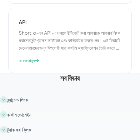
ক্লিক-থ্রু রেট এবং আপনার কন্টেন্টের সাথে আরও ভাল এনগেজমেন্ট নিয়ে
আসতে পারে।
API
Short.io-এর API-এর সাথে ইন্টিগ্রেট করা আপনাকে আপনার লিংক
ম্যানেজমেন্ট প্রসেস অটোমেট এবং কাস্টমাইজ করতে দেয়। এই ফিচারটি
ডেভেলপারদের জন্য উপযোগী যারা কাস্টম অ্যাপ্লিকেশন তৈরি করতে বা
Short.io-কে অন্যান্য টুল এবং প্ল্যাটফর্মের সাথে ইন্টিগ্রেট করতে
আরও জানুন
চান। API ব্যবহার করে, আপনি আপনার লিংক ম্যানেজমেন্ট সিস্টেমের
কার্যকারিতা বাড়াতে এবং আপনার ইউজারদের জন্য আরও নিরবচ্ছিন্ন
সব ফিচার
অভিজ্ঞতা তৈরি করতে পারেন।
ব্র্যান্ডেড লিংক
কাস্টম ডোমেইন
ট্র্যাক করা ক্লিক