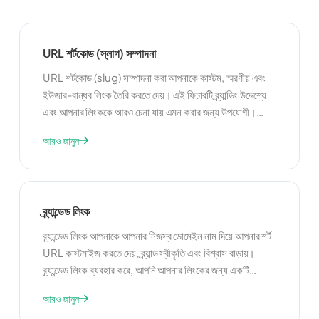
URL শর্টকোড (স্লাগ) সম্পাদনা
URL শর্টকোড (slug) সম্পাদনা করা আপনাকে কাস্টম, স্মরণীয় এবং
ইউজার-বান্ধব লিংক তৈরি করতে দেয়। এই ফিচারটি ব্র্যান্ডিং উদ্দেশ্যে
এবং আপনার লিংককে আরও চেনা যায় এমন করার জন্য উপযোগী।
আপনার শর্টকোড কাস্টমাইজ করে, আপনি আপনার লিংকের চেহারা উন্নত
আরও জানুন
করতে এবং তাদের শেয়ার এবং মনে রাখা সহজ করতে পারেন।
ব্র্যান্ডেড লিংক
ব্র্যান্ডেড লিংক আপনাকে আপনার নিজস্ব ডোমেইন নাম দিয়ে আপনার শর্ট
URL কাস্টমাইজ করতে দেয়, ব্র্যান্ড স্বীকৃতি এবং বিশ্বাস বাড়ায়।
ব্র্যান্ডেড লিংক ব্যবহার করে, আপনি আপনার লিংকের জন্য একটি
সামঞ্জস্যপূর্ণ এবং পেশাদার চেহারা তৈরি করতে পারেন, যা তাদের আপনার
আরও জানুন
দর্শকদের কাছে আরও স্মরণীয় এবং বিশ্বাসযোগ্য করে। এটি উচ্চ