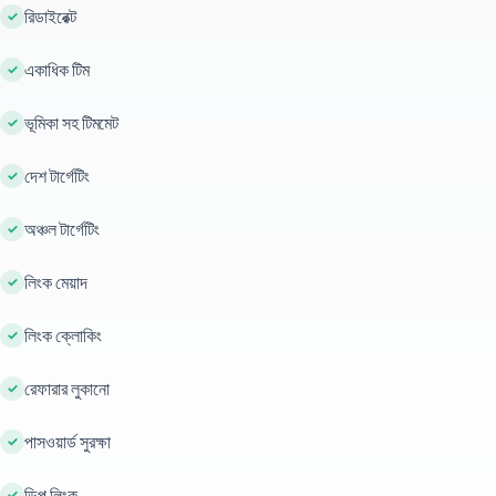
রিডাইরেক্ট
একাধিক টিম
ভূমিকা সহ টিমমেট
দেশ টার্গেটিং
অঞ্চল টার্গেটিং
লিংক মেয়াদ
লিংক ক্লোকিং
রেফারার লুকানো
পাসওয়ার্ড সুরক্ষা
ডিপ লিংক