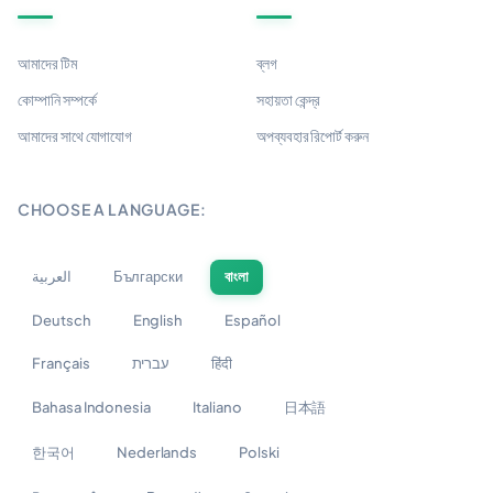
আমাদের টিম
ব্লগ
কোম্পানি সম্পর্কে
সহায়তা কেন্দ্র
আমাদের সাথে যোগাযোগ
অপব্যবহার রিপোর্ট করুন
CHOOSE A LANGUAGE:
العربية
Български
বাংলা
Deutsch
English
Español
Français
עברית
हिंदी
Bahasa Indonesia
Italiano
日本語
한국어
Nederlands
Polski