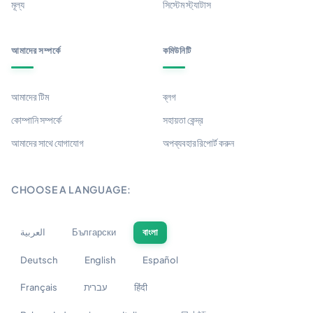
মূল্য
সিস্টেম স্ট্যাটাস
আমাদের সম্পর্কে
কমিউনিটি
আমাদের টিম
ব্লগ
কোম্পানি সম্পর্কে
সহায়তা কেন্দ্র
আমাদের সাথে যোগাযোগ
অপব্যবহার রিপোর্ট করুন
CHOOSE A LANGUAGE:
العربية
Български
বাংলা
Deutsch
English
Español
Français
עברית
हिंदी