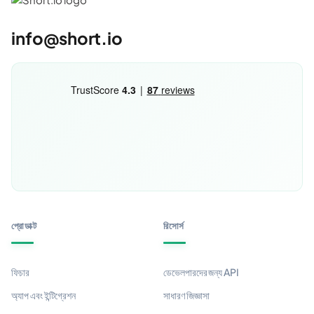
info@short.io
প্রোডাক্ট
রিসোর্স
ফিচার
ডেভেলপারদের জন্য API
অ্যাপ এবং ইন্টিগ্রেশন
সাধারণ জিজ্ঞাসা