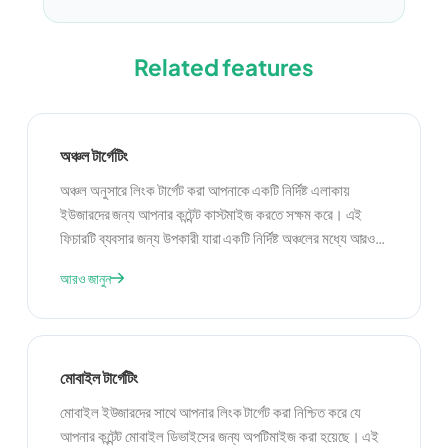
Related features
অঞ্চল টার্গেটিং
অঞ্চল অনুসারে লিংক টার্গেট করা আপনাকে একটি নির্দিষ্ট এলাকায়
ইউজারদের জন্য আপনার কন্টেন্ট কাস্টমাইজ করতে সক্ষম করে। এই
ফিচারটি ব্যবসার জন্য উপকারী যারা একটি নির্দিষ্ট অঞ্চলের মধ্যে আরও
টার্গেটেড দর্শকদের কাছে পৌঁছাতে চায়। প্রাসঙ্গিক কন্টেন্ট সরবরাহ করে,
আরও জানুন
আপনি ইউজার অভিজ্ঞতা বাড়াতে এবং আপনার মার্কেটিং প্রচেষ্টা থেকে
আরও ভাল ফলাফল চালাতে পারেন।
মোবাইল টার্গেটিং
মোবাইল ইউজারদের সাথে আপনার লিংক টার্গেট করা নিশ্চিত করে যে
আপনার কন্টেন্ট মোবাইল ডিভাইসের জন্য অপটিমাইজ করা হয়েছে। এই