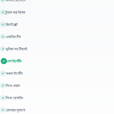
ট্র্যাক করা ক্লিক
রিডাইরেক্ট
একাধিক টিম
ভূমিকা সহ টিমমেট
দেশ টার্গেটিং
অঞ্চল টার্গেটিং
লিংক মেয়াদ
লিংক ক্লোকিং
রেফারার লুকানো