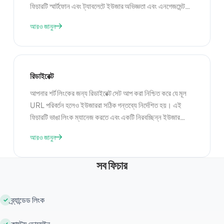
ফিচারটি স্মার্টফোন এবং ট্যাবলেটে ইউজার অভিজ্ঞতা এবং এনগেজমেন্ট
উন্নত করতে উপযোগী। মোবাইল ইউজারদের টার্গেট করে, আপনি তাদের
আরও জানুন
চাহিদা এবং পছন্দের সাথে কাস্টমাইজ করা কন্টেন্ট সরবরাহ করতে পারেন,
আপনার ক্যাম্পেইনের কার্যকারিতা বাড়িয়ে।
রিডাইরেক্ট
আপনার শর্ট লিংকের জন্য রিডাইরেক্ট সেট আপ করা নিশ্চিত করে যে মূল
URL পরিবর্তন হলেও ইউজাররা সঠিক গন্তব্যে নির্দেশিত হয়। এই
ফিচারটি ভাঙা লিংক ম্যানেজ করতে এবং একটি নিরবচ্ছিন্ন ইউজার
অভিজ্ঞতা বজায় রাখতে বিশেষভাবে উপযোগী। রিডাইরেক্ট ইউজারদের
আরও জানুন
তাদের লোকেশন বা ডিভাইসের মতো নির্দিষ্ট মাপদণ্ডের ভিত্তিতে বিভিন্ন
পেজে গাইড করতেও ব্যবহার করা যেতে পারে।
সব ফিচার
ব্র্যান্ডেড লিংক
কাস্টম ডোমেইন