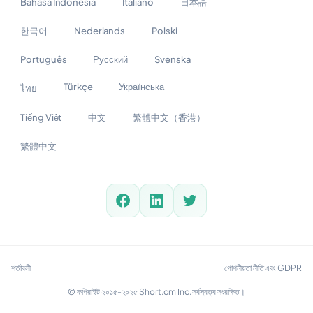
Bahasa Indonesia
Italiano
日本語
한국어
Nederlands
Polski
Português
Русский
Svenska
Türkçe
Українська
ไทย
Tiếng Việt
中文
繁體中文（香港）
繁體中文
শর্তাবলী
গোপনীয়তা নীতি এবং GDPR
© কপিরাইট ২০১৫-২০২৫ Short.cm Inc. সর্বস্বত্ব সংরক্ষিত।