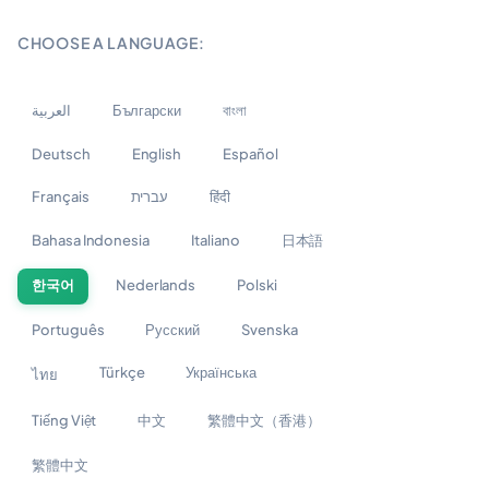
CHOOSE A LANGUAGE:
العربية
Български
বাংলা
Deutsch
English
Español
Français
עברית
हिंदी
Bahasa Indonesia
Italiano
日本語
한국어
Nederlands
Polski
Português
Русский
Svenska
Türkçe
Українська
ไทย
Tiếng Việt
中文
繁體中文（香港）
繁體中文