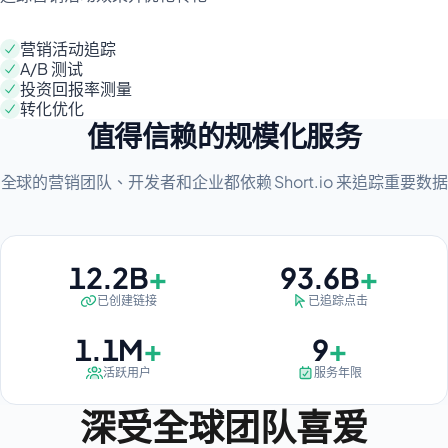
营销活动追踪
A/B 测试
投资回报率测量
转化优化
值得信赖的规模化服务
全球的营销团队、开发者和企业都依赖 Short.io 来追踪重要数据
13B+
100B
+
+
13B
100B
已创建链接
已追踪点击
1.2M+
10+
+
+
1.2M
10
活跃用户
服务年限
深受全球团队喜爱