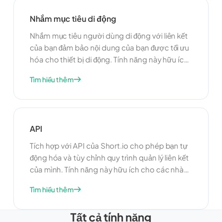
địa hóa, bạn có thể cải thiện sự tương tác của
Nhắm mục tiêu di động
người dùng và tăng hiệu quả chiến dịch của
bạn.
Nhắm mục tiêu người dùng di động với liên kết
của bạn đảm bảo nội dung của bạn được tối ưu
hóa cho thiết bị di động. Tính năng này hữu ích
để cải thiện trải nghiệm người dùng và tương
Tìm hiểu thêm
tác trên điện thoại thông minh và máy tính
bảng. Bằng cách nhắm mục tiêu người dùng di
động, bạn có thể cung cấp nội dung phù hợp
với nhu cầu và sở thích của họ, tăng hiệu quả
API
chiến dịch của bạn.
Tích hợp với API của Short.io cho phép bạn tự
động hóa và tùy chỉnh quy trình quản lý liên kết
của mình. Tính năng này hữu ích cho các nhà
phát triển muốn xây dựng ứng dụng tùy chỉnh
Tìm hiểu thêm
hoặc tích hợp Short.io với các công cụ và nền
tảng khác. Bằng cách sử dụng API, bạn có thể
Tất cả tính năng
nâng cao chức năng của hệ thống quản lý liên