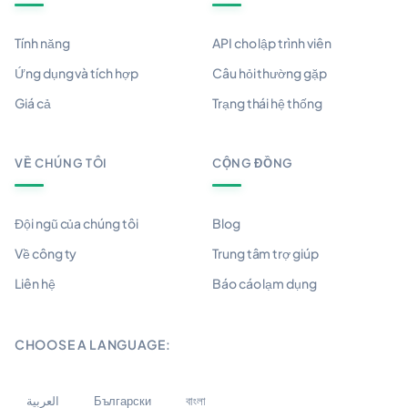
Tính năng
API cho lập trình viên
Ứng dụng và tích hợp
Câu hỏi thường gặp
Giá cả
Trạng thái hệ thống
VỀ CHÚNG TÔI
CỘNG ĐỒNG
Đội ngũ của chúng tôi
Blog
Về công ty
Trung tâm trợ giúp
Liên hệ
Báo cáo lạm dụng
CHOOSE A LANGUAGE:
العربية
Български
বাংলা