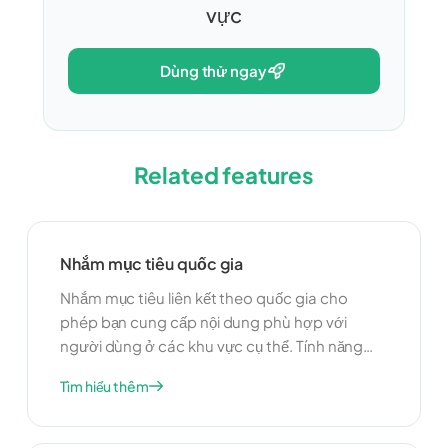
vực
dùng thử ngay
Related features
Nhắm mục tiêu quốc gia
Nhắm mục tiêu liên kết theo quốc gia cho
phép bạn cung cấp nội dung phù hợp với
người dùng ở các khu vực cụ thể. Tính năng
này hữu ích cho các doanh nghiệp hoạt động
Tìm hiểu thêm
ở nhiều quốc gia và muốn điều chỉnh nỗ lực
marketing của họ cho các đối tượng khác
nhau. Bằng cách cung cấp nội dung được bản