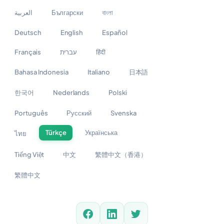
العربية
Български
বাংলা
Deutsch
English
Español
Français
עברית
हिंदी
Bahasa Indonesia
Italiano
日本語
한국어
Nederlands
Polski
Português
Русский
Svenska
Türkçe
Українська
ไทย
Tiếng Việt
中文
繁體中文（香港）
繁體中文