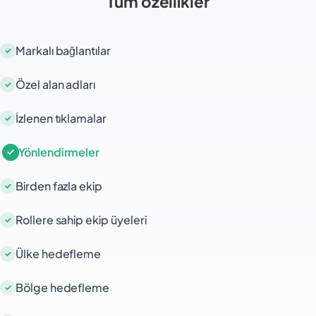
Tüm özellikler
içerik sağlayarak, kullanıcı etkileşimini
iyileştirebilir ve kampanyalarınızın etkinliğini
artırabilirsiniz.
Markalı bağlantılar
Özel alan adları
İzlenen tıklamalar
Yönlendirmeler
Birden fazla ekip
Rollere sahip ekip üyeleri
Ülke hedefleme
Bölge hedefleme