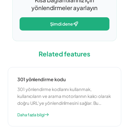
yönlendirmeler ayarlayın
şimdi dene
Related features
301 yönlendirme kodu
301 yönlendirme kodlarını kullanmak,
kullanıcıların ve arama motorlarının kalıcı olarak
doğru URL'ye yönlendirilmesini sağlar. Bu
özellik, URL'lerinizdeki değişiklikleri yönetmek
Daha fazla bilgi
ve SEO değerini korumak için yararlıdır. 301
yönlendirmelerini uygulayarak, arama