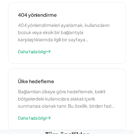
sıralamalarınızı koruyabilir ve kullanıcıların her
zaman doğru içeriği bulmasını sağlayabilirsiniz.
404 yönlendirme
404 yönlendirmeleri ayarlamak, kullanıcıların
bozuk veya eksik bir bağlantıyla
karşılaştıklarında ilgili bir sayfaya
yönlendirilmelerini sağlar. Bu özellik, olumlu bir
Daha fazla bilgi
kullanıcı deneyimi sürdürmek ve kullanıcıların
ölü bağlantılar nedeniyle sitenizden ayrılmasını
önlemek için yararlıdır. 404 hatalarını
yönlendirerek, kullanıcıları alternatif içeriğe
Ülke hedefleme
yönlendirebilir ve onları sitenizle etkileşimde
tutabilirsiniz.
Bağlantıları ülkeye göre hedeflemek, belirli
bölgelerdeki kullanıcılara alakalı içerik
sunmanıza olanak tanır. Bu özellik, birden fazla
ülkede faaliyet gösteren ve pazarlama
Daha fazla bilgi
çabalarını farklı kitlelere göre uyarlamak
isteyen işletmeler için yararlıdır. Yerelleştirilmiş