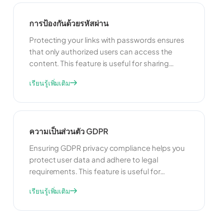
การป้องกันด้วยรหัสผ่าน
Protecting your links with passwords ensures
that only authorized users can access the
content. This feature is useful for sharing
sensitive information, exclusive content, or
เรียนรู้เพิ่มเติม
restricted resources. By adding a password,
you can control who can view your links and
enhance the security of your shared content.
ความเป็นส่วนตัว GDPR
Ensuring GDPR privacy compliance helps you
protect user data and adhere to legal
requirements. This feature is useful for
maintaining user trust and avoiding legal
เรียนรู้เพิ่มเติม
issues. By complying with GDPR, you can
ensure that your link management practices
are transparent, secure, and respectful of