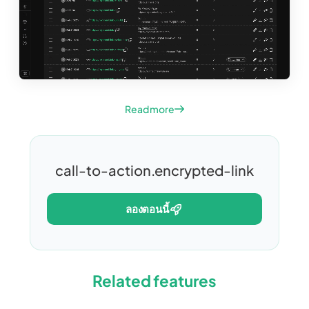
Read more
call-to-action.encrypted-link
ลองตอนนี้
Related features