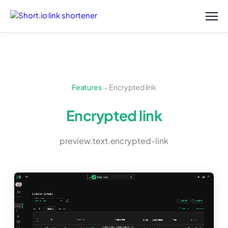
Features
→
Encrypted link
Encrypted link
preview.text.encrypted-link