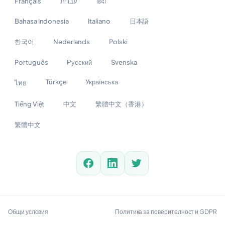
Français
עברית
हिंदी
Bahasa Indonesia
Italiano
日本語
한국어
Nederlands
Polski
Português
Русский
Svenska
Türkçe
Українська
ไทย
Tiếng Việt
中文
繁體中文（香港）
繁體中文
Общи условия
Политика за поверителност и GDPR