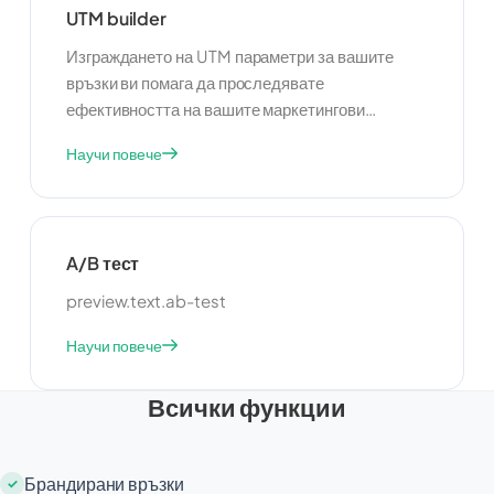
UTM builder
Изграждането на UTM параметри за вашите
връзки ви помага да проследявате
ефективността на вашите маркетингови
кампании. Тази функция ви позволява да
Научи повече
добавяте специфични тагове към вашите URL
адреси, улеснявайки наблюдението и анализа
на източници на трафик. Като използвате UTM
параметри, можете да получите ценни
A/B тест
прозрения за ефективността на вашите
кампании и да вземате решения, базирани на
preview.text.ab-test
данни, за оптимизиране на вашите
Научи повече
маркетингови усилия.
Всички функции
Брандирани връзки