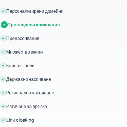
Персонализирани домейни
Проследени кликвания
Пренасочвания
Множество екипи
Колеги с роли
Държавно насочване
Регионално насочване
Изтичане на връзка
Link cloaking