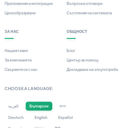
Приложения и интеграции
Въпроси и отговори
Ценообразуване
Състояние на системата
ЗА НАС
ОБЩНОСТ
Нашият екип
Блог
За компанията
Център за помощ
Свържете се с нас
Докладване на злоупотреба
CHOOSE A LANGUAGE:
العربية
Български
বাংলা
Deutsch
English
Español